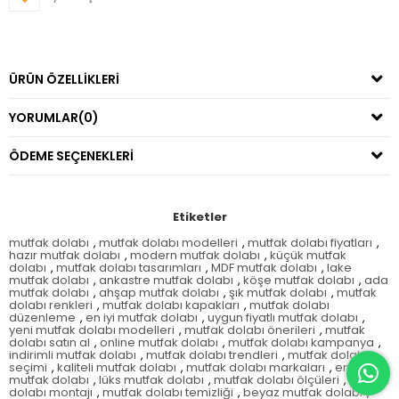
ÜRÜN ÖZELLIKLERI
YORUMLAR
(0)
ÖDEME SEÇENEKLERI
Etiketler
mutfak dolabı
,
mutfak dolabı modelleri
,
mutfak dolabı fiyatları
,
hazır mutfak dolabı
,
modern mutfak dolabı
,
küçük mutfak
dolabı
,
mutfak dolabı tasarımları
,
MDF mutfak dolabı
,
lake
mutfak dolabı
,
ankastre mutfak dolabı
,
köşe mutfak dolabı
,
ada
mutfak dolabı
,
ahşap mutfak dolabı
,
şık mutfak dolabı
,
mutfak
dolabı renkleri
,
mutfak dolabı kapakları
,
mutfak dolabı
düzenleme
,
en iyi mutfak dolabı
,
uygun fiyatlı mutfak dolabı
,
yeni mutfak dolabı modelleri
,
mutfak dolabı önerileri
,
mutfak
dolabı satın al
,
online mutfak dolabı
,
mutfak dolabı kampanya
,
indirimli mutfak dolabı
,
mutfak dolabı trendleri
,
mutfak dolabı
seçimi
,
kaliteli mutfak dolabı
,
mutfak dolabı markaları
,
en ucuz
mutfak dolabı
,
lüks mutfak dolabı
,
mutfak dolabı ölçüleri
,
mutfak
dolabı montajı
,
mutfak dolabı temizliği
,
beyaz mutfak dolabı
,