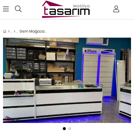
Gsm Mağaza Dekorasyonu KD33